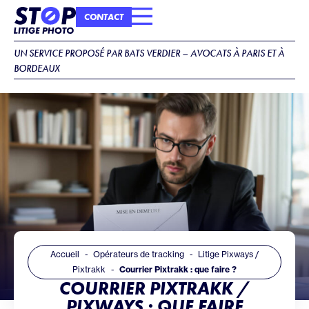
CONTACT
COMMENT ÇA MARCHE ?
IDENTITÉ DU CABINET
UN SERVICE PROPOSÉ PAR BATS VERDIER – AVOCATS À PARIS ET À
BORDEAUX
Accueil
Opérateurs de tracking
Litige Pixways /
Pixtrakk
Courrier Pixtrakk : que faire ?
COURRIER PIXTRAKK /
PIXWAYS : QUE FAIRE