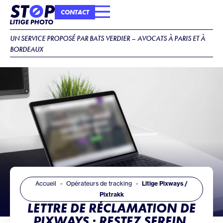
CONTACT
COMMENT ÇA MARCHE ?
IDENTITÉ DU CABINET
UN SERVICE PROPOSÉ PAR BATS VERDIER – AVOCATS À PARIS ET À
BORDEAUX
Accueil
Opérateurs de tracking
Litige Pixways /
Pixtrakk
LETTRE DE RÉCLAMATION DE
PIXWAYS : RESTEZ SEREIN,