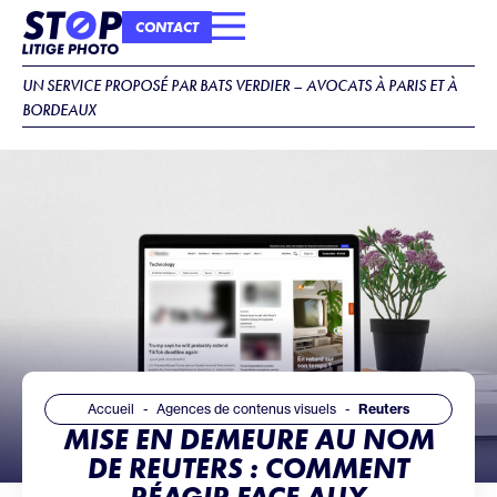
CONTACT
COMMENT ÇA MARCHE ?
IDENTITÉ DU CABINET
UN SERVICE PROPOSÉ PAR BATS VERDIER – AVOCATS À PARIS ET À
BORDEAUX
Accueil
Agences de contenus visuels
Reuters
MISE EN DEMEURE AU NOM
DE REUTERS : COMMENT